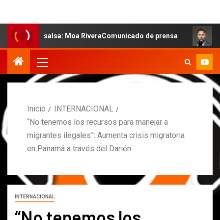
 la salsa: Moa RiveraComunicado de prensa
MARCOS PET
Inicio
INTERNACIONAL
“No tenemos los recursos para manejar a
migrantes ilegales”: Aumenta crisis migratoria
en Panamá a través del Darién
INTERNACIONAL
“No tenemos los