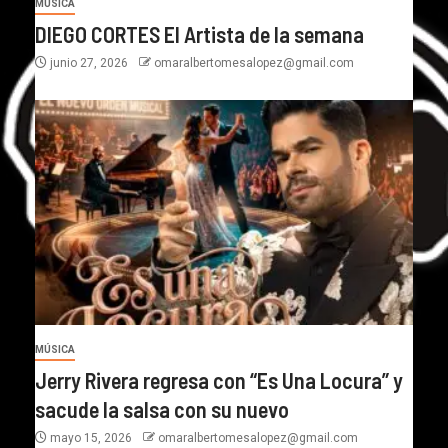
MÚSICA
DIEGO CORTES El Artista de la semana
junio 27, 2026
omaralbertomesalopez@gmail.com
MÚSICA
Jerry Rivera regresa con “Es Una Locura” y
sacude la salsa con su nuevo
mayo 15, 2026
omaralbertomesalopez@gmail.com