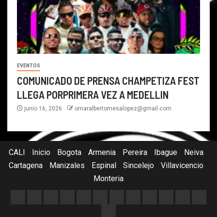
EVENTOS
COMUNICADO DE PRENSA CHAMPETIZA FEST
LLEGA PORPRIMERA VEZ A MEDELLIN
junio 16, 2026
omaralbertomesalopez@gmail.com
CALI
Inicio
Bogota
Armenia
Pereira
Ibague
Neiva
Cartagena
Manizales
Espinal
Sincelejo
Villavicencio
Monteria