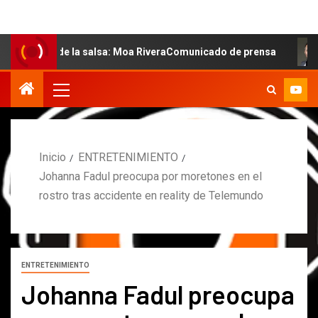
l de la salsa: Moa RiveraComunicado de prensa
MARCOS
Inicio
ENTRETENIMIENTO
Johanna Fadul preocupa por moretones en el
rostro tras accidente en reality de Telemundo
ENTRETENIMIENTO
Johanna Fadul preocupa