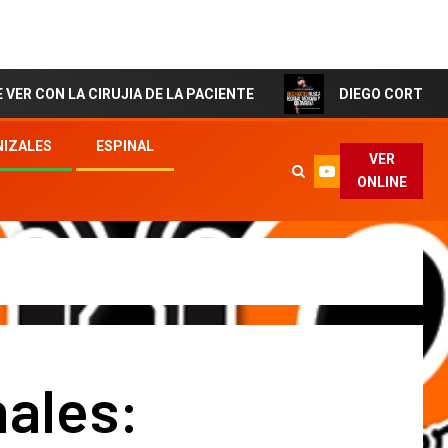
 CIRUJIA DE LA PACIENTE
DIEGO CORTES El Artista de
IZALES
ESPINAL
VER
ONLINE
nales: