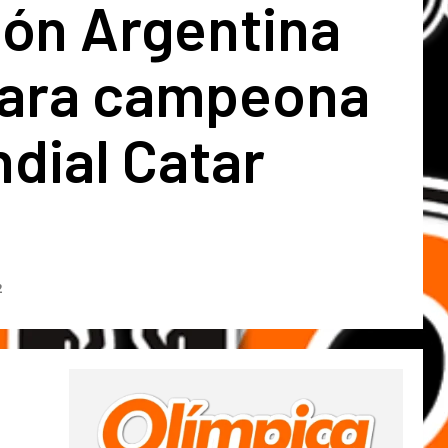
ión Argentina
lara campeona
dial Catar
2