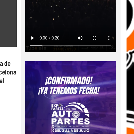
a de
rcelona
al