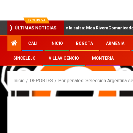
EXCLUSIVA
la nueva voz sensual de la salsa: Moa RiveraComunicado de prensa
ÚLTIMAS NOTICIAS
CALI
INICIO
BOGOTA
ARMENIA
SINCELEJO
VILLAVICENCIO
MONTERIA
Inicio
DEPORTES
Por penales: Selección Argentina s