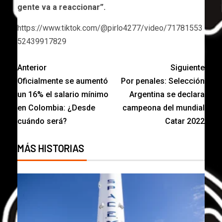
gente va a reaccionar”.
https://www.tiktok.com/@pirlo4277/video/71781553
52439917829
Anterior
Siguiente
Oficialmente se aumentó
Por penales: Selección
un 16% el salario mínimo
Argentina se declara
en Colombia: ¿Desde
campeona del mundial
cuándo será?
Catar 2022
MÁS HISTORIAS