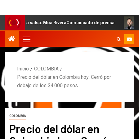
de la salsa: Moa RiveraComunicado de prensa
MARCOS P
Inicio
COLOMBIA
Precio del dólar en Colombia hoy: Cerró por
debajo de los $4.000 pesos
COLOMBIA
Precio del dólar en