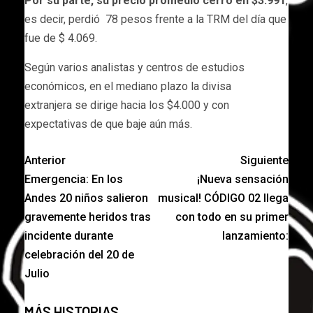
Por su parte, su precio promedio cerró en $3.991
,
es decir, perdió 78 pesos frente a la TRM del día que
fue de $ 4.069.
Según varios analistas y centros de estudios
económicos, en el mediano plazo la divisa
extranjera se dirige hacia los $4.000 y con
expectativas de que baje aún más.
Anterior
Siguiente
Emergencia: En los
¡Nueva sensación
Andes 20 niños salieron
musical! CÓDIGO 02 llega
gravemente heridos tras
con todo en su primer
incidente durante
lanzamiento:
celebración del 20 de
Julio
MÁS HISTORIAS