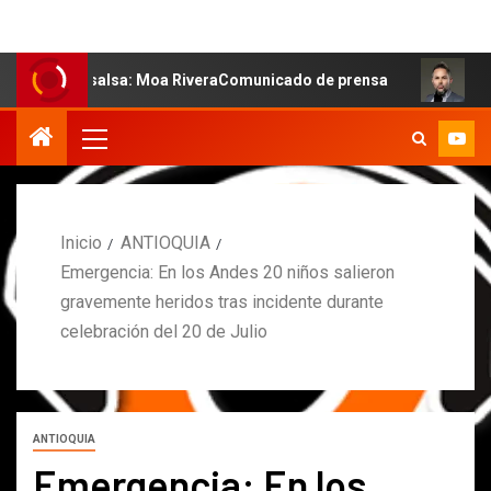
 la salsa: Moa RiveraComunicado de prensa
MARCOS PET
Inicio
ANTIOQUIA
Emergencia: En los Andes 20 niños salieron
gravemente heridos tras incidente durante
celebración del 20 de Julio
ANTIOQUIA
Emergencia: En los