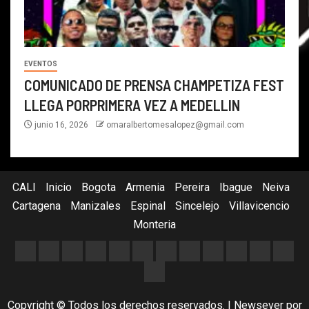
EVENTOS
COMUNICADO DE PRENSA CHAMPETIZA FEST
LLEGA PORPRIMERA VEZ A MEDELLIN
junio 16, 2026
omaralbertomesalopez@gmail.com
CALI
Inicio
Bogota
Armenia
Pereira
Ibague
Neiva
Cartagena
Manizales
Espinal
Sincelejo
Villavicencio
Monteria
Copyright © Todos los derechos reservados.
|
Newsever
por