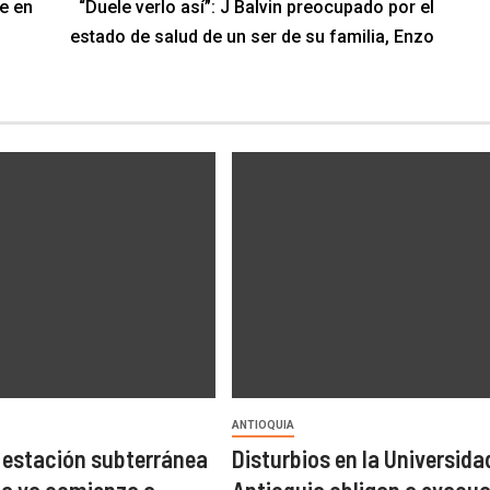
e en
“Duele verlo así”: J Balvin preocupado por el
estado de salud de un ser de su familia, Enzo
ANTIOQUIA
 estación subterránea
Disturbios en la Universida