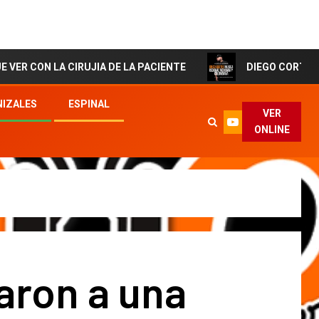
 CIRUJIA DE LA PACIENTE
DIEGO CORTES El Artista de
IZALES
ESPINAL
VER
ONLINE
aron a una