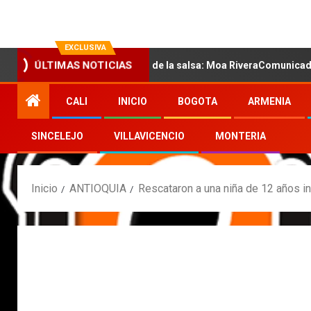
EXCLUSIVA
la nueva voz sensual de la salsa: Moa RiveraComunicado de prensa
ÚLTIMAS NOTICIAS
CALI
INICIO
BOGOTA
ARMENIA
SINCELEJO
VILLAVICENCIO
MONTERIA
Inicio
ANTIOQUIA
Rescataron a una niña de 12 años i