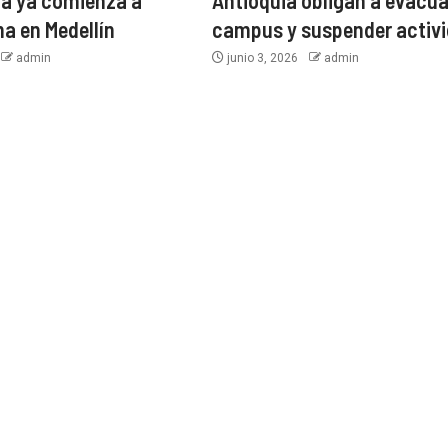
a ya comienza a
Antioquia obligan a evacua
a en Medellín
campus y suspender activ
admin
junio 3, 2026
admin