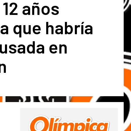
 12 años
a que habría
busada en
n