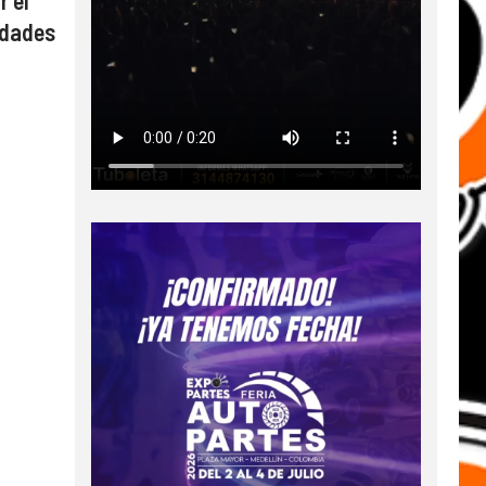
r el
idades