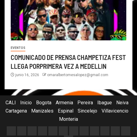
EVENTOS
COMUNICADO DE PRENSA CHAMPETIZA FEST
LLEGA PORPRIMERA VEZ A MEDELLIN
junio 16, 2026
omaralbertomesalopez@gmail.com
CALI
Inicio
Bogota
Armenia
Pereira
Ibague
Neiva
Cartagena
Manizales
Espinal
Sincelejo
Villavicencio
Monteria