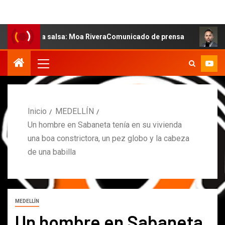
e la salsa: Moa RiveraComunicado de prensa
MARCOS P
Inicio
MEDELLÍN
Un hombre en Sabaneta tenía en su vivienda
una boa constrictora, un pez globo y la cabeza
de una babilla
MEDELLÍN
Un hombre en Sabaneta