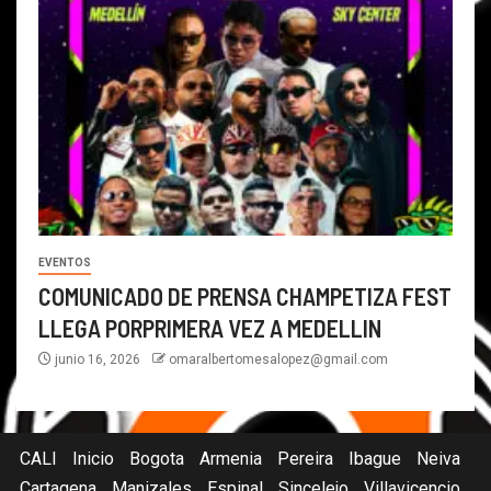
EVENTOS
COMUNICADO DE PRENSA CHAMPETIZA FEST
LLEGA PORPRIMERA VEZ A MEDELLIN
junio 16, 2026
omaralbertomesalopez@gmail.com
CALI
Inicio
Bogota
Armenia
Pereira
Ibague
Neiva
Cartagena
Manizales
Espinal
Sincelejo
Villavicencio