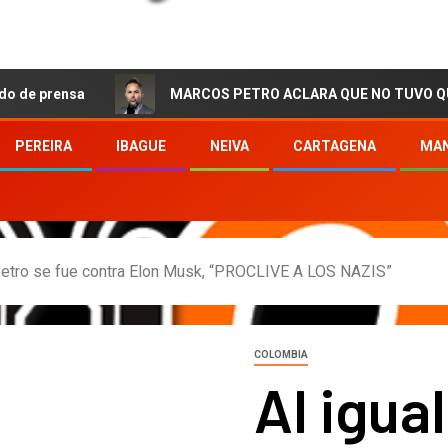
nsa
MARCOS PETRO ACLARA QUE NO TUVO QUE VER CON 
PEREIRA
IBAGUE
NEIVA
CARTAGENA
MAN
 Petro se fue contra Elon Musk, “PROCLIVE A LOS NAZIS”
COLOMBIA
Al igua