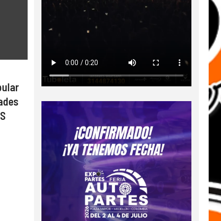
pular
dades
PS