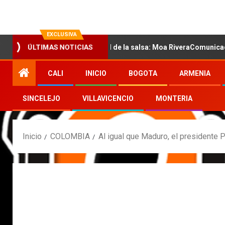
EXCLUSIVA
ÚLTIMAS NOTICIAS
on la nueva voz sensual de la salsa: Moa RiveraComunicado de pre
CALI
INICIO
BOGOTA
ARMENIA
SINCELEJO
VILLAVICENCIO
MONTERIA
Inicio
COLOMBIA
Al igual que Maduro, el presidente