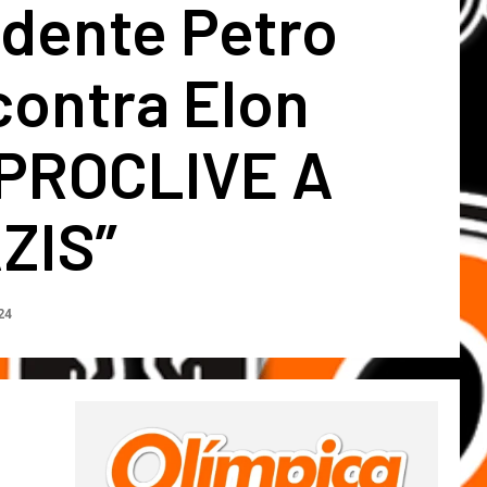
idente Petro
contra Elon
“PROCLIVE A
ZIS”
24