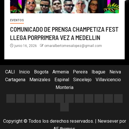
EVENTOS
COMUNICADO DE PRENSA CHAMPETIZA FEST
LLEGA PORPRIMERA VEZ A MEDELLIN
junio 16, 2026
omaralbertomesalopez@gmail.com
CALI
Inicio
Bogota
Armenia
Pereira
Ibague
Neiva
Cartagena
Manizales
Espinal
Sincelejo
Villavicencio
Monteria
Copyright © Todos los derechos reservados.
|
Newsever
por
AF themes.