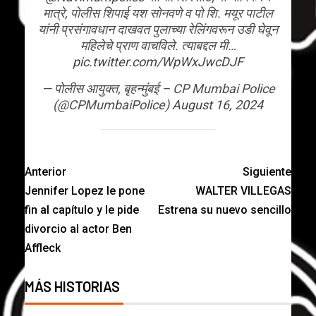
मात्रे, पोलीस शिपाई यश सोनवणे व पो शि. मयूर पाटील
यांनी प्रसंगावधान दाखवत पुलाच्या रेलिंगवरून उडी घेवून
महिलेचे प्राण वाचविले. त्याबद्दल मी…
pic.twitter.com/WpWxJwcDJF
— पोलीस आयुक्त, बृहन्मुंबई – CP Mumbai Police
(@CPMumbaiPolice)
August 16, 2024
Anterior
Siguiente
Jennifer Lopez le pone
WALTER VILLEGAS
fin al capítulo y le pide
Estrena su nuevo sencillo
divorcio al actor Ben
Affleck
MÁS HISTORIAS