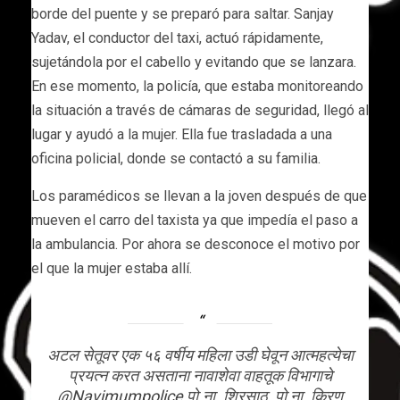
borde del puente y se preparó para saltar. Sanjay
Yadav, el conductor del taxi, actuó rápidamente,
sujetándola por el cabello y evitando que se lanzara.
En ese momento, la policía, que estaba monitoreando
la situación a través de cámaras de seguridad, llegó al
lugar y ayudó a la mujer. Ella fue trasladada a una
oficina policial, donde se contactó a su familia.
Los paramédicos se llevan a la joven después de que
mueven el carro del taxista ya que impedía el paso a
la ambulancia. Por ahora se desconoce el motivo por
el que la mujer estaba allí.
अटल सेतूवर एक ५६ वर्षीय महिला उडी घेवून आत्महत्येचा
प्रयत्न करत असताना नावाशेवा वाहतूक विभागाचे
@Navimumpolice
पो.ना. शिरसाठ, पो ना. किरण