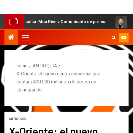
 la salsa: Moa RiveraComunicado de prensa
MARCOS PET
Inicio
ANTIOQUIA
X-Oriente: el nuevo centro comercial que
costará 400.000 millones de pesos en
Llanogrande
ANTIOQUIA
X-Oriente: el nuevo