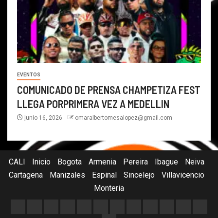
EVENTOS
COMUNICADO DE PRENSA CHAMPETIZA FEST
LLEGA PORPRIMERA VEZ A MEDELLIN
junio 16, 2026
omaralbertomesalopez@gmail.com
CALI
Inicio
Bogota
Armenia
Pereira
Ibague
Neiva
Cartagena
Manizales
Espinal
Sincelejo
Villavicencio
Monteria