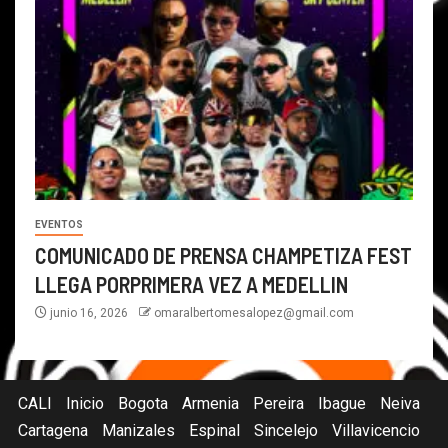
EVENTOS
COMUNICADO DE PRENSA CHAMPETIZA FEST
LLEGA PORPRIMERA VEZ A MEDELLIN
junio 16, 2026
omaralbertomesalopez@gmail.com
CALI
Inicio
Bogota
Armenia
Pereira
Ibague
Neiva
Cartagena
Manizales
Espinal
Sincelejo
Villavicencio