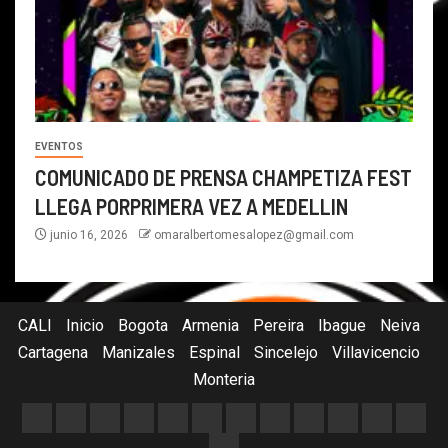
EVENTOS
COMUNICADO DE PRENSA CHAMPETIZA FEST
LLEGA PORPRIMERA VEZ A MEDELLIN
junio 16, 2026
omaralbertomesalopez@gmail.com
CALI
Inicio
Bogota
Armenia
Pereira
Ibague
Neiva
Cartagena
Manizales
Espinal
Sincelejo
Villavicencio
Monteria