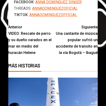
FACEBOOK
:
ANNA DOMINGUEZ SINGER
THREADS:
ANNADOMINGUEZOFICIAL
TIKTOK
:
ANNADOMINGUEZOFFICIAL
Anterior
Siguiente
VIDEO: Rescate de perro
Una cantante de música
y su dueño varados en el
popular sufrió un
mar en medio del
accidente de transito en
huracán Helene
la vía Bogotá – Ibagué
MÁS HISTORIAS