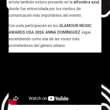
artista también estuvo presente en la
alfombra azul
,
donde fue entrevistada por los medios de
comunicación más importantes del evento.
Con esta participación en los
GLAMOUR MUSIC
AWARDS USA 2024
,
ANNA DOMÍNGUEZ
sigue
ascendiendo como una de las voces más
prometedoras del género urbano.