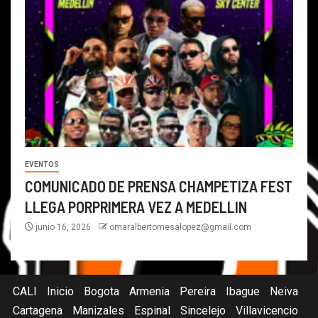
EVENTOS
COMUNICADO DE PRENSA CHAMPETIZA FEST
LLEGA PORPRIMERA VEZ A MEDELLIN
junio 16, 2026
omaralbertomesalopez@gmail.com
CALI
Inicio
Bogota
Armenia
Pereira
Ibague
Neiva
Cartagena
Manizales
Espinal
Sincelejo
Villavicencio