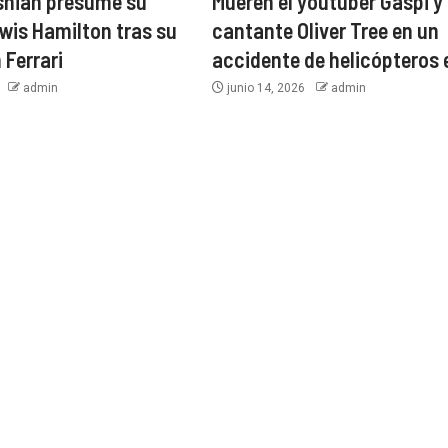
shian presume su
Mueren el youtuber Gaspi y 
wis Hamilton tras su
cantante Oliver Tree en un
 Ferrari
accidente de helicópteros 
6
admin
junio 14, 2026
admin