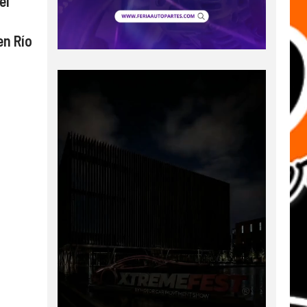
el
en Río