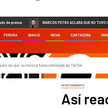
sa
MARCOS PETRO ACLARA QUE NO TUVO QUE VER CON 
PEREIRA
IBAGUE
NEIVA
CARTAGENA
MAN
pués de que su música fuera eliminada de TikTok
ENTRETENIMIENTO
Así rea