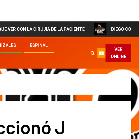
LA CIRUJIA DE LA PACIENTE
DIEGO CORTES El Artista
IZALES
ESPINAL
VER
ONLINE
ccionó J