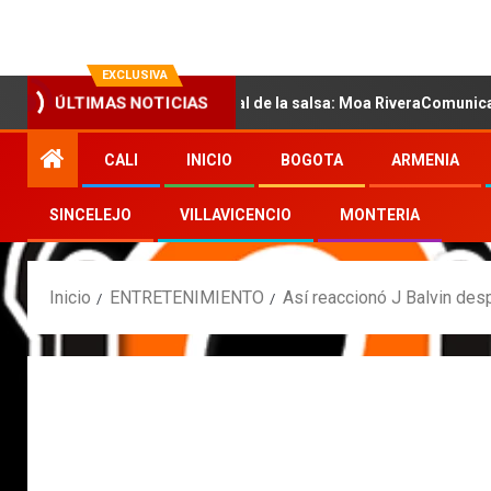
EXCLUSIVA
n la nueva voz sensual de la salsa: Moa RiveraComunicado de pren
ÚLTIMAS NOTICIAS
CALI
INICIO
BOGOTA
ARMENIA
SINCELEJO
VILLAVICENCIO
MONTERIA
Inicio
ENTRETENIMIENTO
Así reaccionó J Balvin des