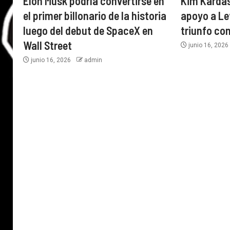
Elon Musk podría convertirse en
Kim Karda
el primer billonario de la historia
apoyo a Le
luego del debut de SpaceX en
triunfo con
Wall Street
junio 16, 202
junio 16, 2026
admin