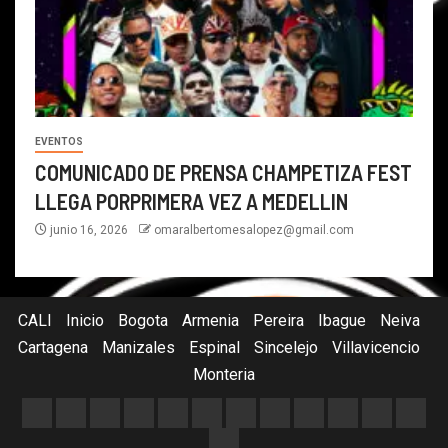
EVENTOS
COMUNICADO DE PRENSA CHAMPETIZA FEST
LLEGA PORPRIMERA VEZ A MEDELLIN
junio 16, 2026
omaralbertomesalopez@gmail.com
CALI
Inicio
Bogota
Armenia
Pereira
Ibague
Neiva
Cartagena
Manizales
Espinal
Sincelejo
Villavicencio
Monteria