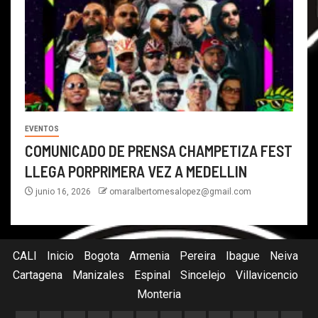
EVENTOS
COMUNICADO DE PRENSA CHAMPETIZA FEST
LLEGA PORPRIMERA VEZ A MEDELLIN
junio 16, 2026
omaralbertomesalopez@gmail.com
CALI
Inicio
Bogota
Armenia
Pereira
Ibague
Neiva
Cartagena
Manizales
Espinal
Sincelejo
Villavicencio
Monteria