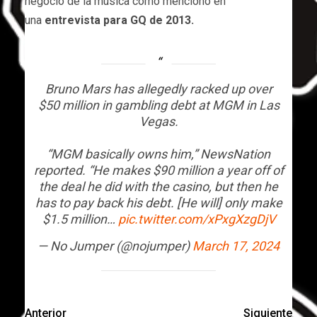
negocio de la música como mencionó en
una
entrevista para GQ de 2013.
Bruno Mars has allegedly racked up over
$50 million in gambling debt at MGM in Las
Vegas.
“MGM basically owns him,” NewsNation
reported. “He makes $90 million a year off of
the deal he did with the casino, but then he
has to pay back his debt. [He will] only make
$1.5 million…
pic.twitter.com/xPxgXzgDjV
— No Jumper (@nojumper)
March 17, 2024
Anterior
Siguiente