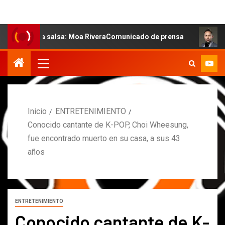
 la salsa: Moa RiveraComunicado de prensa
MARCOS PET
Inicio
ENTRETENIMIENTO
Conocido cantante de K-POP, Choi Wheesung,
fue encontrado muerto en su casa, a sus 43
años
ENTRETENIMIENTO
Conocido cantante de K-