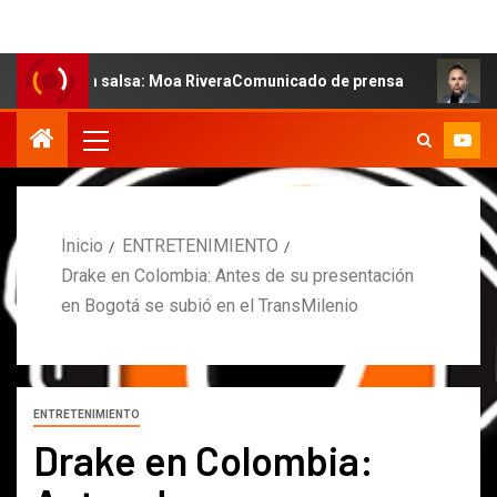
 la salsa: Moa RiveraComunicado de prensa
MARCOS PET
Inicio
ENTRETENIMIENTO
Drake en Colombia: Antes de su presentación
en Bogotá se subió en el TransMilenio
ENTRETENIMIENTO
Drake en Colombia: