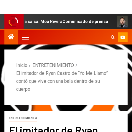
 la salsa: Moa RiveraComunicado de prensa
MARCOS PE
Inicio
ENTRETENIMIENTO
El imitador de Ryan Castro de “Yo Me Llamo”
contó que vive con una bala dentro de su
cuerpo
ENTRETENIMIENTO
El imitador de Ryan