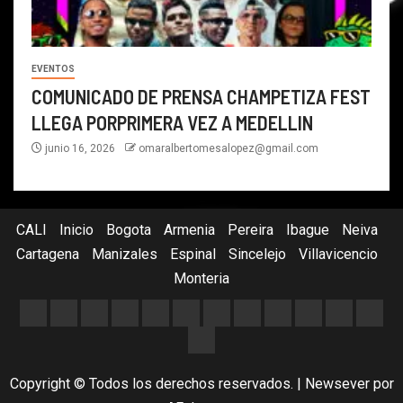
EVENTOS
COMUNICADO DE PRENSA CHAMPETIZA FEST
LLEGA PORPRIMERA VEZ A MEDELLIN
junio 16, 2026
omaralbertomesalopez@gmail.com
CALI
Inicio
Bogota
Armenia
Pereira
Ibague
Neiva
Cartagena
Manizales
Espinal
Sincelejo
Villavicencio
Monteria
Copyright © Todos los derechos reservados.
|
Newsever
por