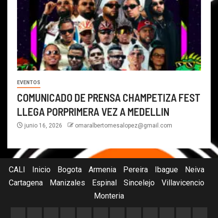
EVENTOS
COMUNICADO DE PRENSA CHAMPETIZA FEST
LLEGA PORPRIMERA VEZ A MEDELLIN
junio 16, 2026
omaralbertomesalopez@gmail.com
CALI
Inicio
Bogota
Armenia
Pereira
Ibague
Neiva
Cartagena
Manizales
Espinal
Sincelejo
Villavicencio
Monteria