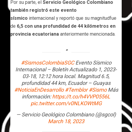
Por su parte, el
Servicio Geológico Colombiano
también registró este evento
sísmico
internacional y reportó que su magnitudfue
de
6,5 con una profundidad de 44 kilómetros en
provincia ecuatoriana
anteriormente mencionada.
#SismosColombiaSGC
Evento Sísmico
Internacional – Boletín Actualizado 1, 2023-
03-18, 12:12 hora local. Magnitud 6.5,
profundidad 44 km, Ecuador – Guayas
#NoticiaEnDesarrollo
#Temblor
#Sismo
Más
información:
https://t.co/h4VVP0556L
pic.twitter.com/v0NLKOWtMG
— Servicio Geológico Colombiano (@sgcol)
March 18, 2023