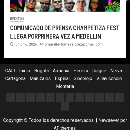
EVENTOS
COMUNICADO DE PRENSA CHAMPETIZA FEST
LLEGA PORPRIMERA VEZ A MEDELLIN
junio 16, 2026
omaralbertomesalopez@gmail.com
CALI
Inicio
Bogota
Armenia
Pereira
Ibague
Neiva
Cartagena
Manizales
Espinal
Sincelejo
Villavicencio
Monteria
Copyright © Todos los derechos reservados.
|
Newsever
por
AF themes.