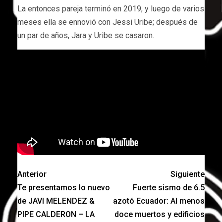
La entonces pareja terminó en 2019, y luego de varios
meses ella se ennovió con Jessi Uribe; después de
un par de años, Jara y Uribe se casaron.
Anterior
Siguiente
Te presentamos lo nuevo
Fuerte sismo de 6.5
de JAVI MELENDEZ &
azotó Ecuador: Al menos
PIPE CALDERON – LA
doce muertos y edificios