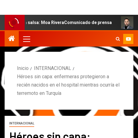
 la salsa: Moa RiveraComunicado de prensa
MARCOS PE
Inicio
INTERNACIONAL
Héroes sin capa: enfermeras protegieron a
recién nacidos en el hospital mientras ocurría el
terremoto en Turquía
INTERNACIONAL
Héroes sin capa: