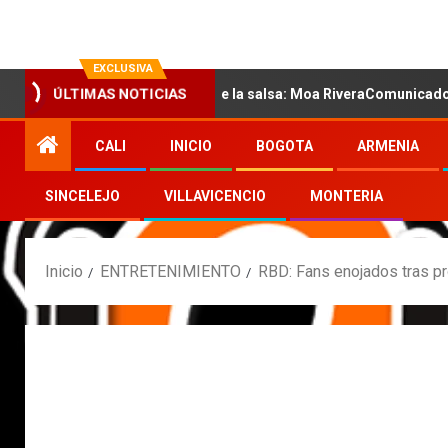
EXCLUSIVA
ÚLTIMAS NOTICIAS
la nueva voz sensual de la salsa: Moa RiveraComunicado de prensa
CALI
INICIO
BOGOTA
ARMENIA
SINCELEJO
VILLAVICENCIO
MONTERIA
Inicio
ENTRETENIMIENTO
RBD: Fans enojados tras pr