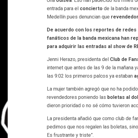
Una
odisea
. Eso han padecido los miles 
entrada para el
concierto
de la banda me
Medellín pues denuncian que
revendedo
De acuerdo con los reportes de redes s
fanáticos de la banda mexicana han rep
para adquirir las entradas al show de 
Jenni Herazo, presidenta del
Club de Fan
internet que antes de las 9 de la mañana
las 9:02 los primeros palcos ya estaban
a
La mujer también agregó que no ha podido 
revendedores poniendo las
boletas al dob
dieron prioridad o no sé cómo tuvieron ac
La presidenta añadió que como club de fan 
pedimos que nos regalen las boletas, sin
Es frustrante y triste”.