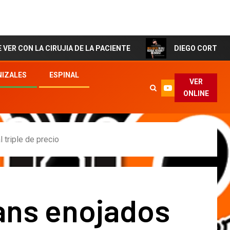
 CIRUJIA DE LA PACIENTE
DIEGO CORTES El Artista de
IZALES
ESPINAL
VER
ONLINE
 triple de precio
ans enojados