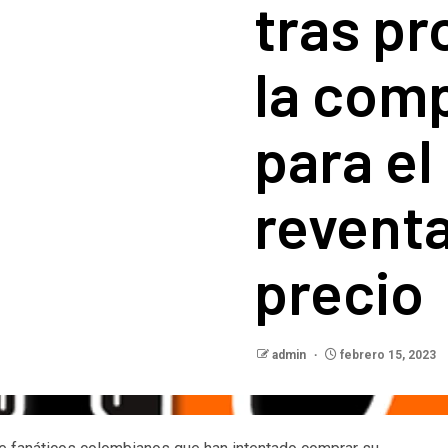
tras p
la comp
para el
reventa
precio
admin
febrero 15, 2023