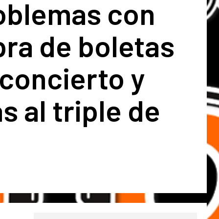
roblemas con
ra de boletas
 concierto y
s al triple de