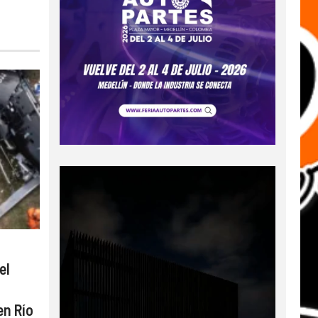
el
en Río