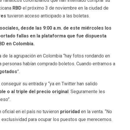
de fanáticos colombianos que han intentado comprar su
xicana
RBD
el próximo 3 de noviembre en la ciudad de
res
tuvieron acceso anticipado a las boletas.
ociales, desde las 9:00 a.m. de este miércoles los
ortado fallas en la plataforma que fue dispuesta
RBD en Colombia.
s
de la agrupación en Colombia “hay fotos rondando en
 ya personas habían comprado boletos. Cuando entramos a
gotados
”.
conseguir su entrada y “ya en Twitter han salido
le o al triple del precio original
. Seguramente les
ceso”.
oficial en el país no tuvieron
prioridad
en la venta. “No
o exclusividad para ocupar los puestos que merecemos.