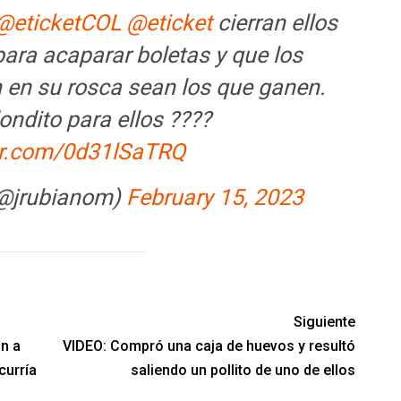
@eticketCOL
@eticket
cierran ellos
ara acaparar boletas y que los
 en su rosca sean los que ganen.
ndito para ellos ????
ter.com/0d31lSaTRQ
(@jrubianom)
February 15, 2023
Siguiente
n a
VIDEO: Compró una caja de huevos y resultó
curría
saliendo un pollito de uno de ellos