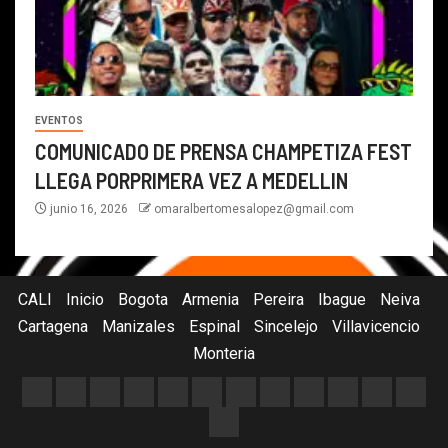
EVENTOS
COMUNICADO DE PRENSA CHAMPETIZA FEST
LLEGA PORPRIMERA VEZ A MEDELLIN
junio 16, 2026
omaralbertomesalopez@gmail.com
CALI
Inicio
Bogota
Armenia
Pereira
Ibague
Neiva
Cartagena
Manizales
Espinal
Sincelejo
Villavicencio
Monteria