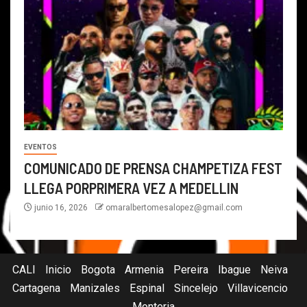
EVENTOS
COMUNICADO DE PRENSA CHAMPETIZA FEST
LLEGA PORPRIMERA VEZ A MEDELLIN
junio 16, 2026
omaralbertomesalopez@gmail.com
CALI
Inicio
Bogota
Armenia
Pereira
Ibague
Neiva
Cartagena
Manizales
Espinal
Sincelejo
Villavicencio
Monteria