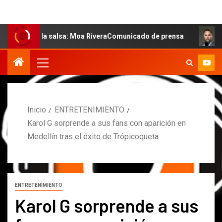
e la salsa: Moa RiveraComunicado de prensa
MARCOS P
Inicio
ENTRETENIMIENTO
Karol G sorprende a sus fans con aparición en
Medellín tras el éxito de Trópicoqueta
ENTRETENIMIENTO
Karol G sorprende a sus