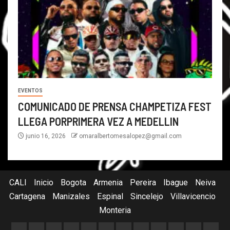
EVENTOS
COMUNICADO DE PRENSA CHAMPETIZA FEST
LLEGA PORPRIMERA VEZ A MEDELLIN
junio 16, 2026
omaralbertomesalopez@gmail.com
CALI
Inicio
Bogota
Armenia
Pereira
Ibague
Neiva
Cartagena
Manizales
Espinal
Sincelejo
Villavicencio
Monteria