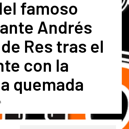
del famoso
rante Andrés
de Res tras el
te con la
ina quemada
4