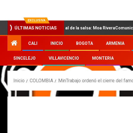
EXCLUSIVA
con la nueva voz sensual de la salsa: Moa RiveraComunicado de pr
ÚLTIMAS NOTICIAS
CALI
INICIO
BOGOTA
ARMENIA
SINCELEJO
VILLAVICENCIO
MONTERIA
Inicio
COLOMBIA
MinTrabajo ordenó el cierre del fam