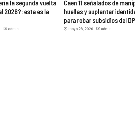
ría la segunda vuelta
Caen 11 señalados de mani
l 2026?: esta es la
huellas y suplantar identi
para robar subsidios del D
6
admin
mayo 28, 2026
admin