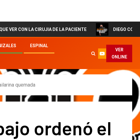
N LA CIRUJIA DE LA PACIENTE
DIEGO CORTES El Artis
IZALES
ESPINAL
VER
ONLINE
ailarina quemada
ajo ordenó el