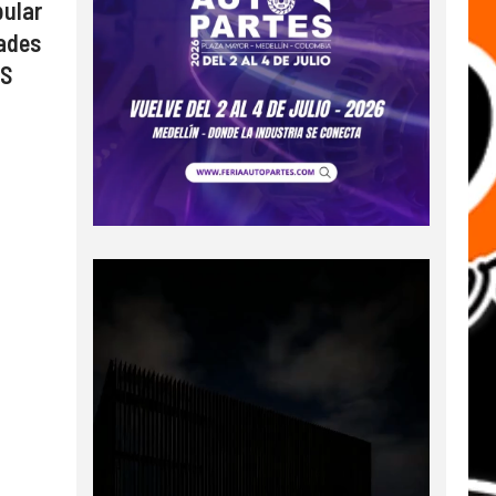
pular
dades
PS