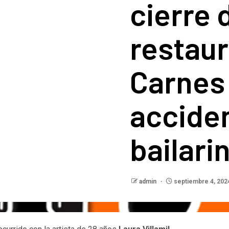
cierre 
restau
Carnes 
acciden
bailar
admin
septiembre 4, 202