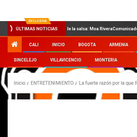
EXCLUSIVA
ÚLTIMAS NOTICIAS
la nueva voz sensual de la salsa: Moa RiveraComunicado de prensa
CALI
INICIO
BOGOTA
ARMENIA
SINCELEJO
VILLAVICENCIO
MONTERIA
Inicio
ENTRETENIMIENTO
La fuerte razón por la que