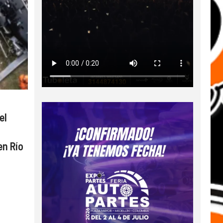
el
en Río