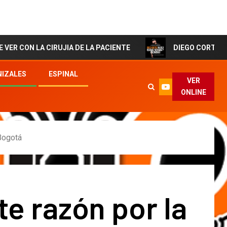
 CIRUJIA DE LA PACIENTE
DIEGO CORTES El Artista d
IZALES
ESPINAL
VER
ONLINE
Bogotá
te razón por la