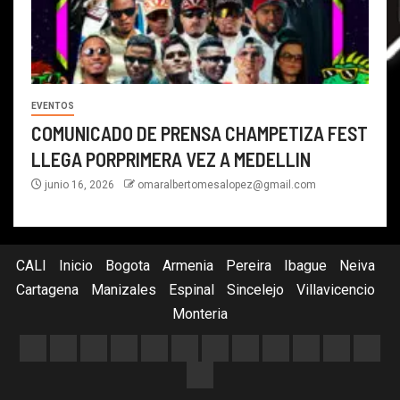
EVENTOS
COMUNICADO DE PRENSA CHAMPETIZA FEST
LLEGA PORPRIMERA VEZ A MEDELLIN
junio 16, 2026
omaralbertomesalopez@gmail.com
CALI
Inicio
Bogota
Armenia
Pereira
Ibague
Neiva
Cartagena
Manizales
Espinal
Sincelejo
Villavicencio
Monteria