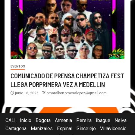
EVENTOS
COMUNICADO DE PRENSA CHAMPETIZA FEST
LLEGA PORPRIMERA VEZ A MEDELLIN
junio 16, 2026
omaralbertomesalopez@gmail.com
CALI
Inicio
Bogota
Armenia
Pereira
Ibague
Neiva
Cartagena
Manizales
Espinal
Sincelejo
Villavicencio