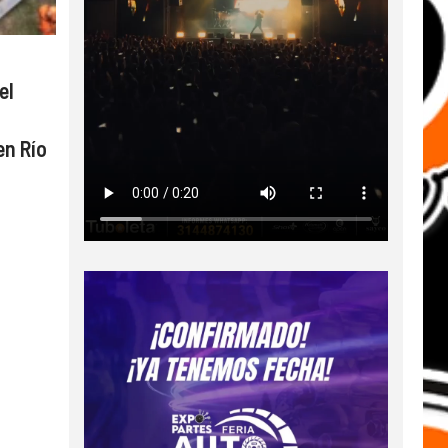
el
en Río