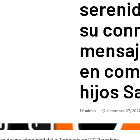
serenid
su con
mensaj
en com
hijos S
admin
diciembre 27, 202