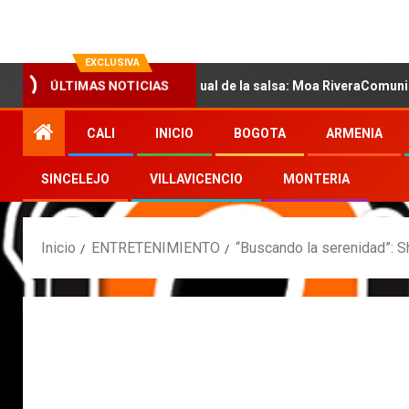
EXCLUSIVA
con la nueva voz sensual de la salsa: Moa RiveraComunicado de pr
ÚLTIMAS NOTICIAS
CALI
INICIO
BOGOTA
ARMENIA
SINCELEJO
VILLAVICENCIO
MONTERIA
Inicio
ENTRETENIMIENTO
“Buscando la serenidad”: 