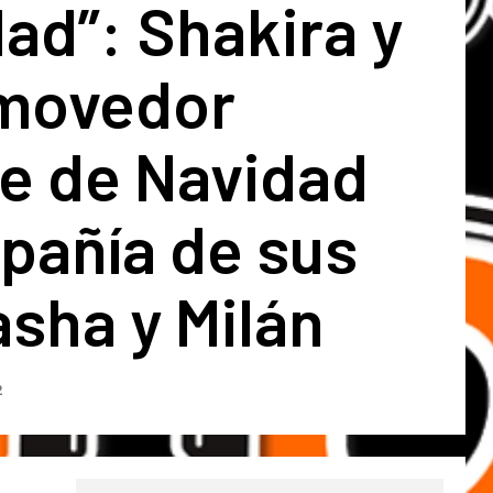
ad”: Shakira y
movedor
e de Navidad
pañía de sus
asha y Milán
2