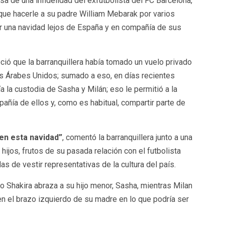
a de una infidelidad del exfutbolista del FC Barcelona,
que hacerle a su padre William Mebarak por varios
r una navidad lejos de España y en compañía de sus
ió que la barranquillera había tomado un vuelo privado
s Árabes Unidos; sumado a eso, en días recientes
a la custodia de Sasha y Milán; eso le permitió a la
pañía de ellos y, como es habitual, compartir parte de
 en esta navidad”
, comentó la barranquillera junto a una
ijos, frutos de su pasada relación con el futbolista
s de vestir representativas de la cultura del país.
 Shakira abraza a su hijo menor, Sasha, mientras Milan
en el brazo izquierdo de su madre en lo que podría ser