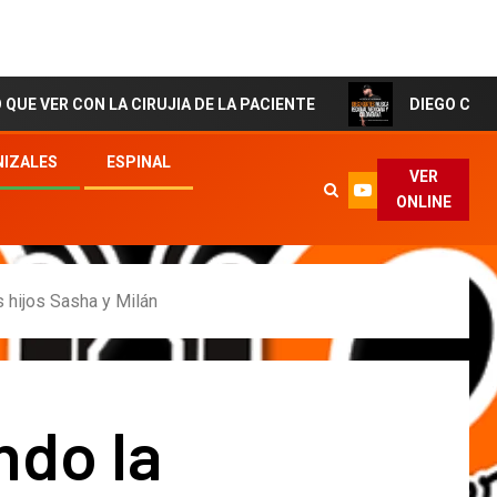
 LA CIRUJIA DE LA PACIENTE
DIEGO CORTES El Artist
IZALES
ESPINAL
VER
ONLINE
 hijos Sasha y Milán
ndo la