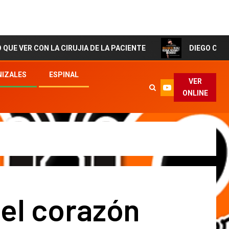
N LA CIRUJIA DE LA PACIENTE
DIEGO CORTES El Artis
IZALES
ESPINAL
VER
ONLINE
el corazón