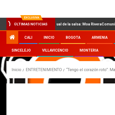
EXCLUSIVA
con la nueva voz sensual de la salsa: Moa RiveraComunicado de pr
ÚLTIMAS NOTICIAS
CALI
INICIO
BOGOTA
ARMENIA
SINCELEJO
VILLAVICENCIO
MONTERIA
Inicio
ENTRETENIMIENTO
“Tengo el corazón roto”: M