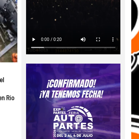
el
en Río