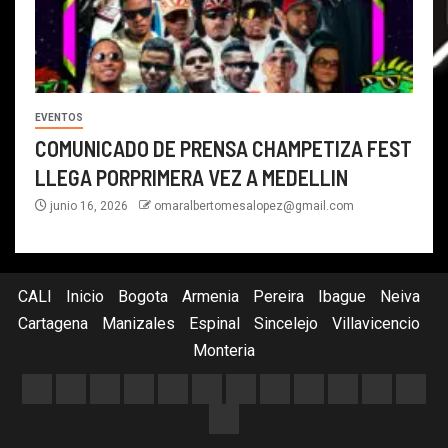
EVENTOS
COMUNICADO DE PRENSA CHAMPETIZA FEST
LLEGA PORPRIMERA VEZ A MEDELLIN
junio 16, 2026
omaralbertomesalopez@gmail.com
CALI
Inicio
Bogota
Armenia
Pereira
Ibague
Neiva
Cartagena
Manizales
Espinal
Sincelejo
Villavicencio
Monteria