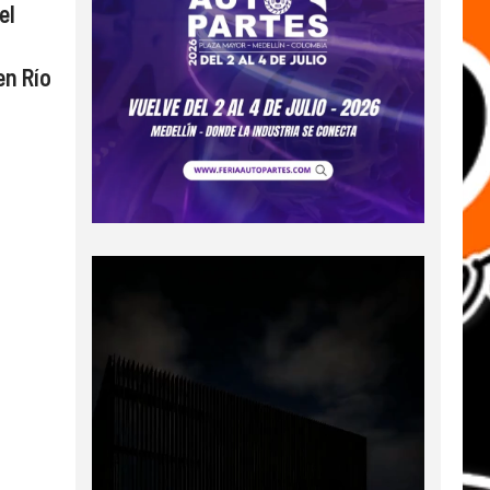
el
en Río