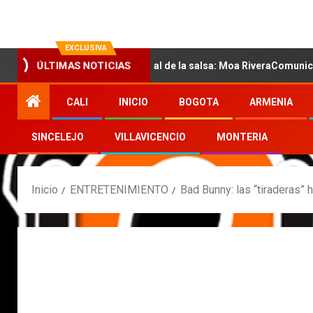
EXCLUSIVA
on la nueva voz sensual de la salsa: Moa RiveraComunicado de pre
ÚLTIMAS NOTICIAS
CALI
INICIO
BOGOTA
ARMENIA
SINCELEJO
VILLAVICENCIO
MONTERIA
Inicio
ENTRETENIMIENTO
Bad Bunny: las “tiraderas” 