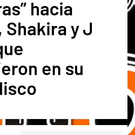
ras” hacia
, Shakira y J
que
ieron en su
disco