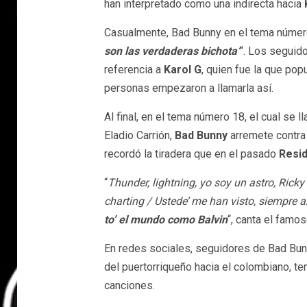
han interpretado como una indirecta hacia
Casualmente, Bad Bunny en el tema número
son las verdaderas bichota’
“. Los seguid
referencia a
Karol G
, quien fue la que pop
personas empezaron a llamarla así.
Al final, en el tema número 18, el cual se 
Eladio Carrión,
Bad Bunny
arremete contr
recordó la tiradera que en el pasado
Resi
“
Thunder, lightning, yo soy un astro, Ricky
charting / Ustede’ me han visto, siempre 
to’ el mundo como Balvin
“, canta el famo
En redes sociales, seguidores de Bad Bunny
del puertorriqueño hacia el colombiano, t
canciones.