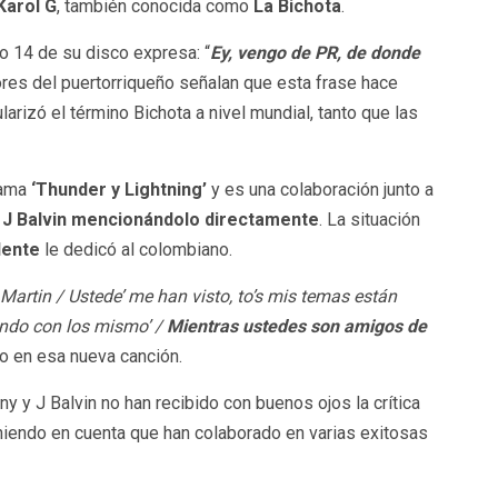
Karol G
, también conocida como
La Bichota
.
 14 de su disco expresa: “
Ey, vengo de PR, de donde
ores del puertorriqueño señalan que esta frase hace
ularizó el término Bichota a nivel mundial, tanto que las
llama
‘Thunder y Lightning’
y es una colaboración junto a
a
J Balvin mencionándolo directamente
. La situación
dente
le dedicó al colombiano.
 Martin / Ustede’ me han visto, to’s mis temas están
ando con los mismo’ /
Mientras ustedes son amigos de
so en esa nueva canción.
 y J Balvin no han recibido con buenos ojos la crítica
eniendo en cuenta que han colaborado en varias exitosas