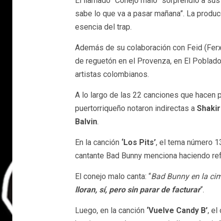
El llamado “Conejo malo” sorprendió a sus
sabe lo que va a pasar mañana”. La produc
esencia del trap.
Además de su colaboración con Feid (Ferxxo
de reguetón en el Provenza, en El Poblado
artistas colombianos.
A lo largo de las 22 canciones que hacen 
puertorriqueño notaron indirectas a
Shakir
Balvin
.
En la canción
‘Los Pits’
, el tema número 13
cantante Bad Bunny menciona haciendo re
El conejo malo canta: “
Bad Bunny en la cim
lloran, sí, pero sin parar de facturar
“.
Luego, en la canción
‘Vuelve Candy B’
, el