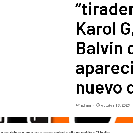
“tirade
Karol G
Balvin 
aparec
nuevo 
admin
octubre 13, 2023