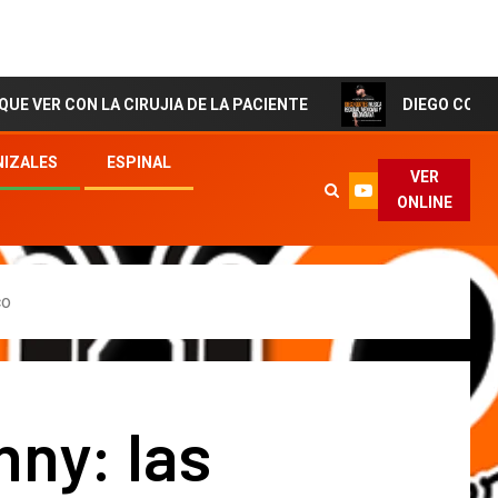
 LA CIRUJIA DE LA PACIENTE
DIEGO CORTES El Artist
IZALES
ESPINAL
VER
ONLINE
co
ny: las