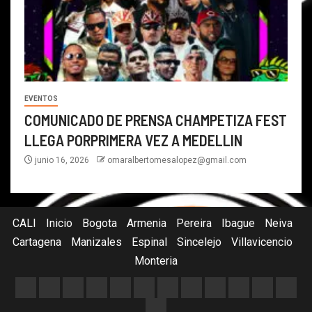
EVENTOS
COMUNICADO DE PRENSA CHAMPETIZA FEST
LLEGA PORPRIMERA VEZ A MEDELLIN
junio 16, 2026
omaralbertomesalopez@gmail.com
CALI
Inicio
Bogota
Armenia
Pereira
Ibague
Neiva
Cartagena
Manizales
Espinal
Sincelejo
Villavicencio
Monteria