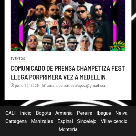
EVENTOS
COMUNICADO DE PRENSA CHAMPETIZA FEST
LLEGA PORPRIMERA VEZ A MEDELLIN
junio 16, 2026
omaralbertomesalopez@gmail.com
CALI
Inicio
Bogota
Armenia
Pereira
Ibague
Neiva
Cartagena
Manizales
Espinal
Sincelejo
Villavicencio
Monteria