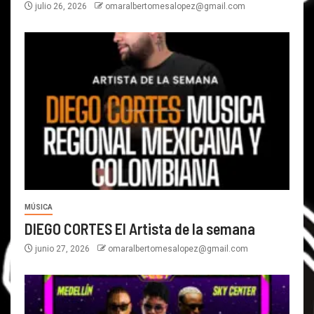
julio 26, 2026
omaralbertomesalopez@gmail.com
MÚSICA
DIEGO CORTES El Artista de la semana
junio 27, 2026
omaralbertomesalopez@gmail.com