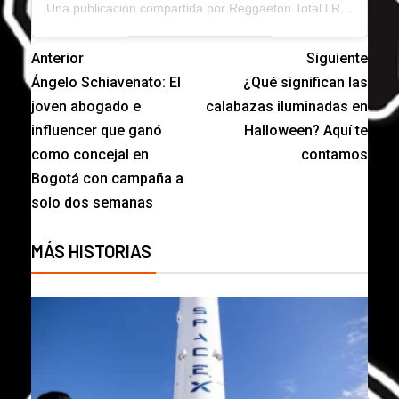
Una publicación compartida por Reggaeton Total l Reggaeton (@reggaetontotal)
Anterior
Siguiente
Ángelo Schiavenato: El
¿Qué significan las
joven abogado e
calabazas iluminadas en
influencer que ganó
Halloween? Aquí te
como concejal en
contamos
Bogotá con campaña a
solo dos semanas
MÁS HISTORIAS