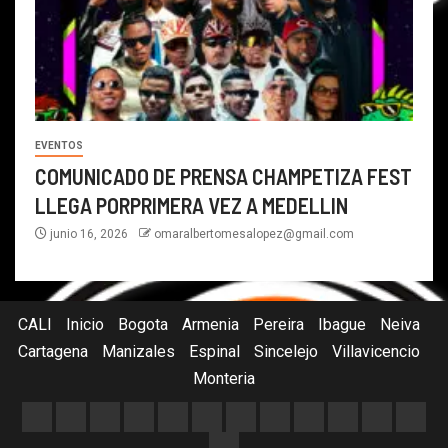
EVENTOS
COMUNICADO DE PRENSA CHAMPETIZA FEST
LLEGA PORPRIMERA VEZ A MEDELLIN
junio 16, 2026
omaralbertomesalopez@gmail.com
CALI
Inicio
Bogota
Armenia
Pereira
Ibague
Neiva
Cartagena
Manizales
Espinal
Sincelejo
Villavicencio
Monteria