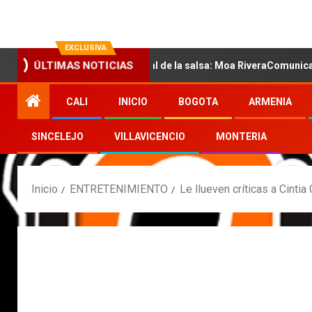
EXCLUSIVA
n la nueva voz sensual de la salsa: Moa RiveraComunicado de pren
ÚLTIMAS NOTICIAS
CALI
INICIO
BOGOTA
ARMENIA
SINCELEJO
VILLAVICENCIO
MONTERIA
Inicio
ENTRETENIMIENTO
Le llueven críticas a Cinti