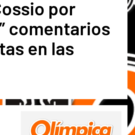
Cossio por
r” comentarios
as en las