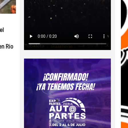
el
en Río