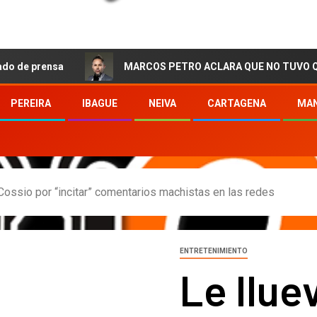
sa
MARCOS PETRO ACLARA QUE NO TUVO QUE VER CON 
PEREIRA
IBAGUE
NEIVA
CARTAGENA
MAN
a Cossio por “incitar” comentarios machistas en las redes
ENTRETENIMIENTO
Le llue