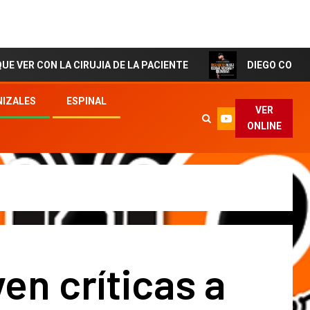
LA CIRUJIA DE LA PACIENTE
DIEGO CORTES El Artista
IZALES
ESPINAL
VER
ONLINE
ven críticas a