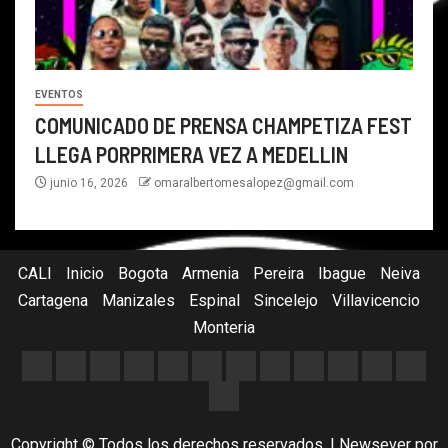
EVENTOS
COMUNICADO DE PRENSA CHAMPETIZA FEST
LLEGA PORPRIMERA VEZ A MEDELLIN
junio 16, 2026
omaralbertomesalopez@gmail.com
CALI
Inicio
Bogota
Armenia
Pereira
Ibague
Neiva
Cartagena
Manizales
Espinal
Sincelejo
Villavicencio
Monteria
Copyright © Todos los derechos reservados.
|
Newsever
por