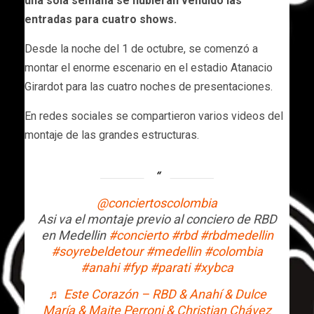
una sola semana se hubieran vendido las
entradas para cuatro shows.
Desde la noche del 1 de octubre, se comenzó a
montar el enorme escenario en el estadio Atanacio
Girardot para las cuatro noches de presentaciones.
En redes sociales se compartieron varios videos del
montaje de las grandes estructuras.
@conciertoscolombia
Asi va el montaje previo al conciero de RBD
en Medellin
#concierto
#rbd
#rbdmedellin
#soyrebeldetour
#medellin
#colombia
#anahi
#fyp
#parati
#xybca
♬ Este Corazón – RBD & Anahí & Dulce
María & Maite Perroni & Christian Chávez