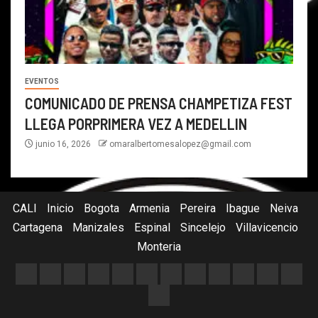
EVENTOS
COMUNICADO DE PRENSA CHAMPETIZA FEST
LLEGA PORPRIMERA VEZ A MEDELLIN
junio 16, 2026
omaralbertomesalopez@gmail.com
CALI
Inicio
Bogota
Armenia
Pereira
Ibague
Neiva
Cartagena
Manizales
Espinal
Sincelejo
Villavicencio
Monteria